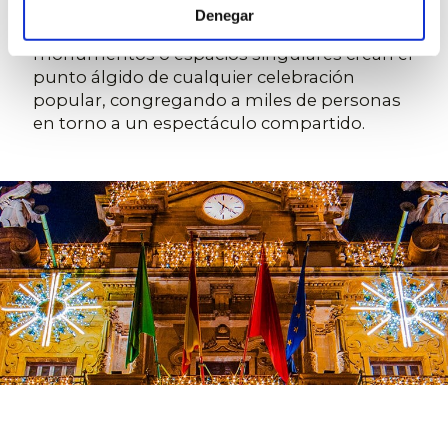
momentos extraordinarios. Las experiencias
Denegar
inmersivas de luz y sonido en plazas,
monumentos o espacios singulares crean el
punto álgido de cualquier celebración
popular, congregando a miles de personas
en torno a un espectáculo compartido.