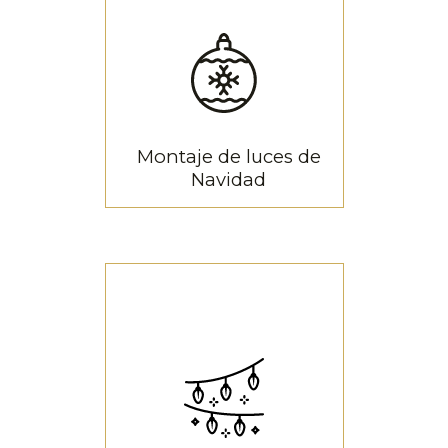
montamos luces de
Navidad para grandes y
pequeñas localidades
Luces de Navidad para
Ayuntamientos
Montaje de luces de
Navidad
Montaje de luces de
Navidad
Descubre como
podemos ayudarte en el
montaje de las luces de
Navidad de tu ciudad
Montaje de luces de Navidad