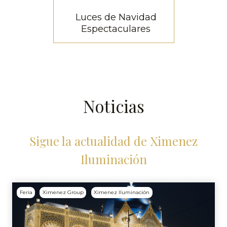
Luces de Navidad
Espectaculares
Luces de Navidad
Espectaculares
Cada año creamos las
Noticias
luces de Navidad más
espectaculares de
España
Sigue la actualidad de Ximenez
Iluminación
Luces de Navidad
Espectaculares
Feria
Ximenez Group
Ximenez Iluminación