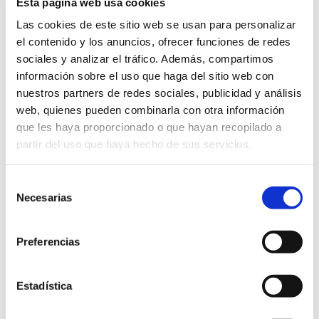
Esta página web usa cookies
Con luces navideñas, diseños innovadores y
Las cookies de este sitio web se usan para personalizar
exclusivos, Ximenez Iluminación consigue
el contenido y los anuncios, ofrecer funciones de redes
llenar la ciudad condal de luz cada año.
sociales y analizar el tráfico. Además, compartimos
Luces de Navidad de Barcelona
información sobre el uso que haga del sitio web con
nuestros partners de redes sociales, publicidad y análisis
web, quienes pueden combinarla con otra información
que les haya proporcionado o que hayan recopilado a
partir del uso que haya hecho de sus servicios.
Selección
Necesarias
de
consentimiento
Preferencias
Alquiler de luces de
Estadística
Navidad