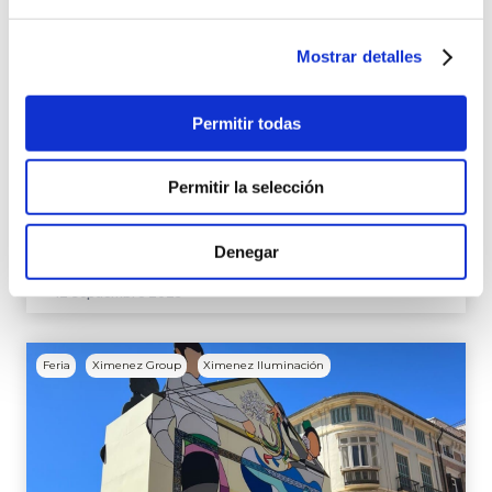
regalo
Ximenez Group ha comenzado este martes 12 de
Mostrar detalles
septiembre con el montaje de una de las grandes
estructuras famosas de la Navidad de Vigo, y cuyo
Permitir todas
contrato ya ha sido concedido a la empresa de
Puente Genil. De este modo, un equipo de
montadores de Ximenez se han trasladado hasta
Permitir la selección
la ciudad gallega para comenzar […]
Denegar
Continuar leyendo
12 septiembre 2023
Feria
Ximenez Group
Ximenez Iluminación