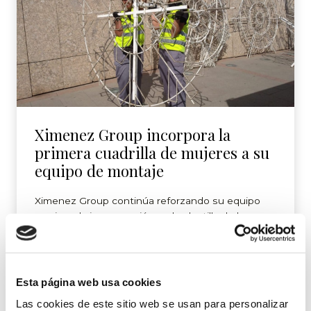
Ximenez Group incorpora la
primera cuadrilla de mujeres a su
equipo de montaje
Ximenez Group continúa reforzando su equipo
gracias a la incorporación en la plantilla de la
compañía de las dos primeras mujeres
especialistas en el montaje e instalación de
iluminación y grandes estructuras en calle. Así,
Ximenez Group cuenta ya con su primera cuadrilla
Esta página web usa cookies
de mujeres para la instalación de la iluminación de
Las cookies de este sitio web se usan para personalizar
Navidad. “La baja […]