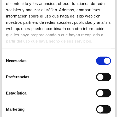
el contenido y los anuncios, ofrecer funciones de redes
sociales y analizar el tráfico. Además, compartimos
Continuar leyendo
información sobre el uso que haga del sitio web con
16 octubre 2023
nuestros partners de redes sociales, publicidad y análisis
web, quienes pueden combinarla con otra información
que les haya proporcionado o que hayan recopilado a
Ximenez Iluminación
Navidad
Ximenez Group
partir del uso que haya hecho de sus servicios.
Selección
Necesarias
de
consentimiento
Preferencias
Estadística
Ximenez Group regresa a Vigo con
Marketing
el inicio del montaje de su caja de