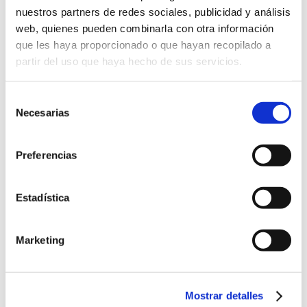
nuestros partners de redes sociales, publicidad y análisis
Noticias
web, quienes pueden combinarla con otra información
que les haya proporcionado o que hayan recopilado a
partir del uso que haya hecho de sus servicios.
Sigue la actualidad de Ximenez
Iluminación
Selección
Necesarias
de
consentimiento
Ximenez Iluminación
Feria
Ximenez Group
Preferencias
Estadística
Marketing
Mostrar detalles