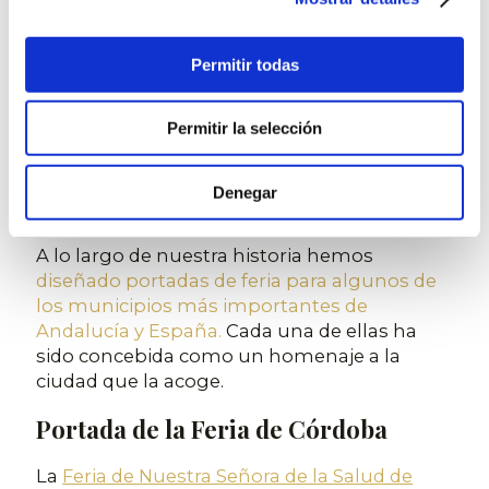
un equipo propio de profesionales
altamente cualificados en instalaciones
eléctricas, estructuras de gran formato y
Permitir todas
diseño artístico lumínico. Cada montaje
cumple con todos los requisitos de
Permitir la selección
seguridad exigidos por la normativa vigente.
Nuestras Principales Portadas de
Denegar
Feria
A lo largo de nuestra historia hemos
diseñado portadas de feria para algunos de
los municipios más importantes de
Andalucía y España.
Cada una de ellas ha
sido concebida como un homenaje a la
ciudad que la acoge.
Portada de la Feria de Córdoba
La
Feria de Nuestra Señora de la Salud de