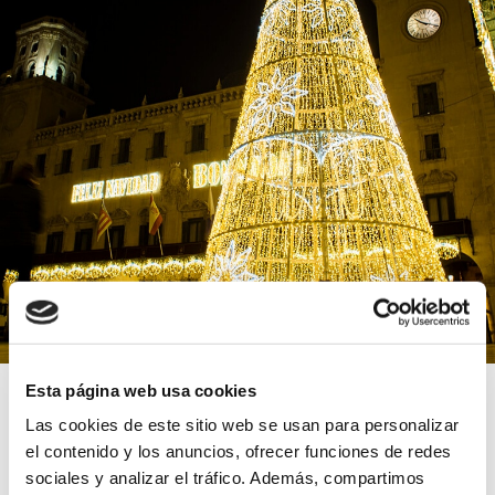
Esta página web usa cookies
Las cookies de este sitio web se usan para personalizar
Diseño 100% personalizado:
No trabajamos
con soluciones estándar ni catálogos
el contenido y los anuncios, ofrecer funciones de redes
prefabricados. Cada portada nace de un
sociales y analizar el tráfico. Además, compartimos