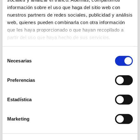
información sobre el uso que haga del sitio web con
nuestros partners de redes sociales, publicidad y análisis
web, quienes pueden combinarla con otra información
Creatividad e innovación, los
que les haya proporcionado o que hayan recopilado a
pilares de Ximenez Group
partir del uso que haya hecho de sus servicios.
Ximenez Group lleva 80 años haciendo realidad
las ideas de sus clientes. Ocho décadas
Selección
ofreciendo productos únicos e innovadores,
Necesarias
de
reforzando así su papel de líderes dentro del
consentimiento
sector. Dentro de su plantilla, que cuenta con
Preferencias
más de medio millar de empleados, Ximenez
posee un amplio equipo creativo compuesto por
diseñadores, técnicos e ingenieros, que se […]
Estadística
Continuar leyendo
Marketing
21 abril 2022