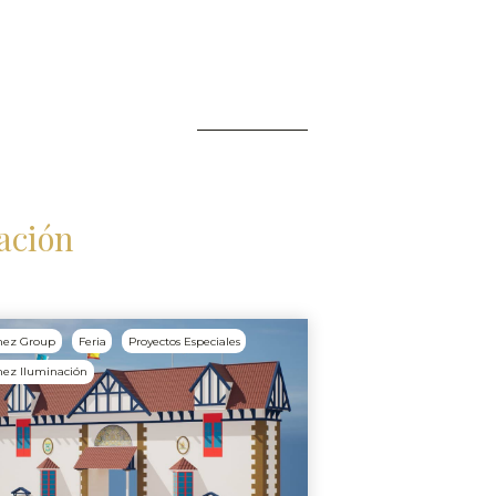
ación
nez Group
Feria
Proyectos Especiales
ez Iluminación