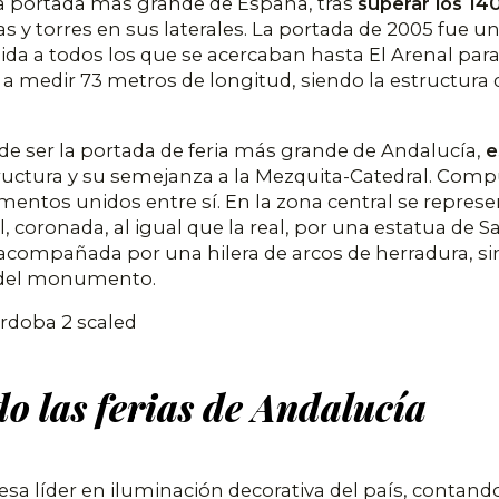
de la portada más grande de España, tras
superar los 14
 y torres en sus laterales. La portada de 2005 fue 
ida a todos los que se acercaban hasta El Arenal para
 a medir 73 metros de longitud, siendo la estructur
e ser la portada de feria más grande de Andalucía,
e
structura y su semejanza a la Mezquita-Catedral. Com
ementos unidos entre sí. En la zona central se repres
 coronada, al igual que la real, por una estatua de Sa
á acompañada por una hilera de arcos de herradura, si
sa del monumento.
o las ferias de Andalucía
sa líder en iluminación decorativa del país, contan