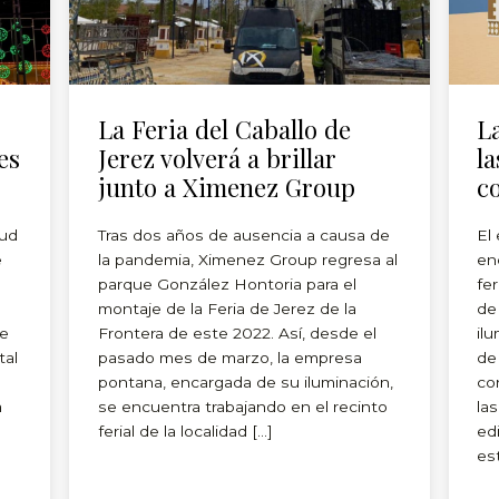
La Feria del Caballo de
L
es
Jerez volverá a brillar
l
junto a Ximenez Group
c
lud
Tras dos años de ausencia a causa de
El
e
la pandemia, Ximenez Group regresa al
en
parque González Hontoria para el
fe
montaje de la Feria de Jerez de la
de
de
Frontera de este 2022. Así, desde el
il
tal
pasado mes de marzo, la empresa
de
pontana, encargada de su iluminación,
co
a
se encuentra trabajando en el recinto
la
ferial de la localidad […]
ed
es