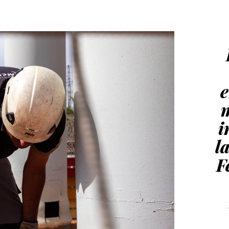
e
m
i
l
F