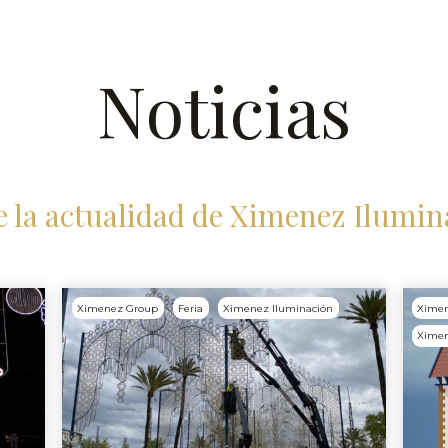
Noticias
e la actualidad de Ximenez Ilumin
Ximenez Group
Feria
Ximenez Iluminación
Xime
Ximen