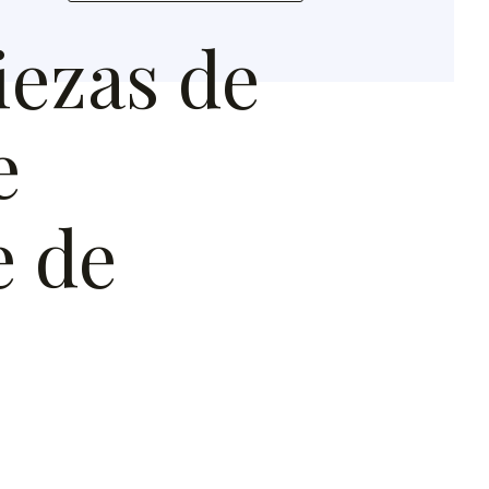
iezas de
e
e de