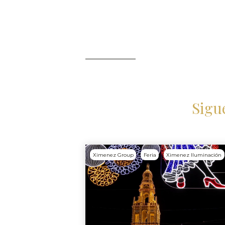
Sigu
Ximenez Group
Feria
Ximenez Iluminación