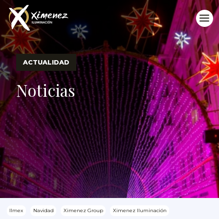
ACTUALIDAD
Noticias
Ilmex
Navidad
Ximenez Group
Ximenez Iluminación