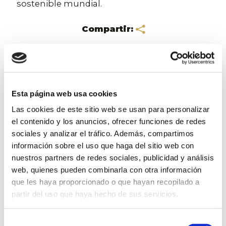
sostenible mundial.
Compartir:
Volver a noticias
Esta página web usa cookies
Noticias
Las cookies de este sitio web se usan para personalizar
el contenido y los anuncios, ofrecer funciones de redes
sociales y analizar el tráfico. Además, compartimos
Sigue la actualidad de Ximenez
información sobre el uso que haga del sitio web con
Iluminación
nuestros partners de redes sociales, publicidad y análisis
web, quienes pueden combinarla con otra información
que les haya proporcionado o que hayan recopilado a
Ximenez Group
Eventos
Ximenez Iluminación
partir del uso que haya hecho de sus servicios.
Selección