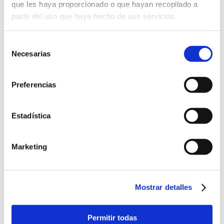
que les haya proporcionado o que hayan recopilado a
kilos de alimentos de primera necesidad y más de
partir del uso que haya hecho de sus servicios.
medio centenar de juguetes a Cáritas, tras la
primera campaña solidaria de recogida de
Selección
alimentos y juguetes que ha organizado la
Necesarias
compañía entre todos los empleados que la
de
componen. Todo lo recogido en esta primera
consentimiento
campaña solidaria […]
Preferencias
Continuar leyendo
Estadística
22 diciembre 2021
Marketing
Ximenez Group
RSC
Mostrar detalles
Permitir todas