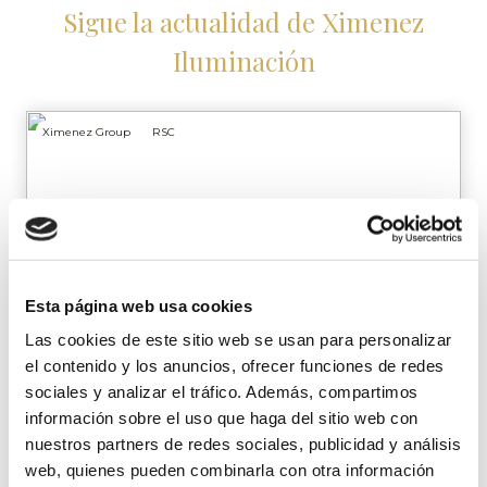
Sigue la actualidad de Ximenez
Iluminación
Ximenez Group
RSC
Esta página web usa cookies
Las cookies de este sitio web se usan para personalizar
el contenido y los anuncios, ofrecer funciones de redes
sociales y analizar el tráfico. Además, compartimos
Ximenez dona +300 kilos de
información sobre el uso que haga del sitio web con
alimentos y 50 juguetes a Cáritas
nuestros partners de redes sociales, publicidad y análisis
web, quienes pueden combinarla con otra información
Ximenez Group ha hecho entrega de más de 300