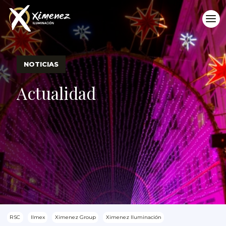
NOTICIAS
Actualidad
RSC
Ilmex
Ximenez Group
Ximenez Iluminación