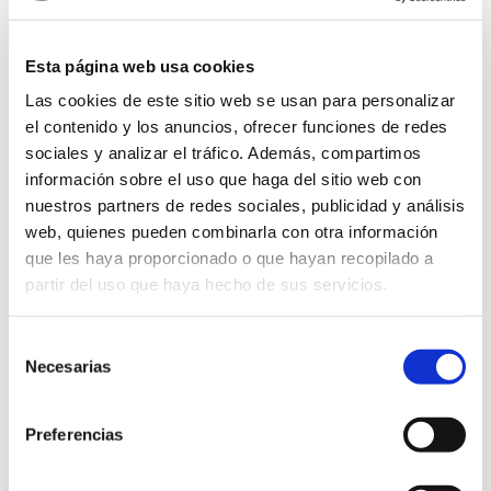
Sigue la actualidad de Ximenez
Esta página web usa cookies
Iluminación
Las cookies de este sitio web se usan para personalizar
el contenido y los anuncios, ofrecer funciones de redes
sociales y analizar el tráfico. Además, compartimos
RSC
Eventos
Ximenez Group
información sobre el uso que haga del sitio web con
nuestros partners de redes sociales, publicidad y análisis
web, quienes pueden combinarla con otra información
que les haya proporcionado o que hayan recopilado a
partir del uso que haya hecho de sus servicios.
Selección
Necesarias
de
consentimiento
Grupo Ximenez en ‘FP y empresa:
Preferencias
«La unión para construir el