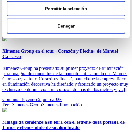
Noticias
Permitir la selección
Sigue la actualidad de Ximenez Iluminación
Denegar
Proyectos Especiales
Ilmex
Ximenez Group
Ximenez Group en el tour «Corazón y Flecha» de Manuel
Carrasco
Ximenez Group ha presentado su primer proyecto de iluminación
para una gira de conciertos de la mano del artista onubense Manuel
Carrasco y su tour ‘Corazón y flecha’, para el que la empresa líder
en iluminación decorativa ha diseñado y fabricado un proyecto muy
exclusivo de iluminación: un corazón de más de dos metros y […]
Continuar leyendo
5 junio 2023
Feria
Ximenez Group
Ximenez Iluminación
Málaga da comienzo a su feria con el estreno de la portada de
Larios y el encendido de su alumbrado