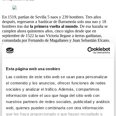
En 1519, partían de Sevilla 5 naos y 239 hombres. Tres años
después, regresaron a Sanlúcar de Barrameda solo una nao y 18
hombres tras dar
la primera vuelta al mundo
. De esa hazaña se
cumplen ahora quinientos años, cinco siglos desde que en
septiembre de 1522 la nao Victoria llegase a tierras gaditanas,
comandada por Fernando de Magallanes y Juan Sebastián Elcano.
Desde entonces, el mundo no sería el mismo.
Este mes de septiembre se conmemora así el
quinto centenario
de
esta aventura, con múltiples celebraciones y actos.
¿Sabías que en
Ximenez Group fabricamos un árbol de Navidad que también
homenajea la primera vuelta al mundo?
Con 22 metros de alto,
Esta página web usa cookies
de nuestra fábrica salió el pasado año un árbol que homenajea el
Las cookies de este sitio web se usan para personalizar
quinto centenario de esta increible hazaña de Magallanes y Elcano.
Este árbol repleto de luces y colores representa una
carta de
el contenido y los anuncios, ofrecer funciones de redes
navegación con todas las paradas que hizo la expedición
durante
sociales y analizar el tráfico. Además, compartimos
su aventura, hasta completas la vuelta al mundo.
información sobre el uso que haga del sitio web con
Diseño del prestigioso arquitecto
Sergio Sebastián
y fabricado e
nuestros partners de redes sociales, publicidad y análisis
instalado por los profesionales de Ximenez Group, en 2021 se ubicó
web, quienes pueden combinarla con otra información
en Madrid, más concretamente en la plaza de Santa Cruz de la
capital, y fue uno de los principales atractivos de la iluminación
que les haya proporcionado o que hayan recopilado a