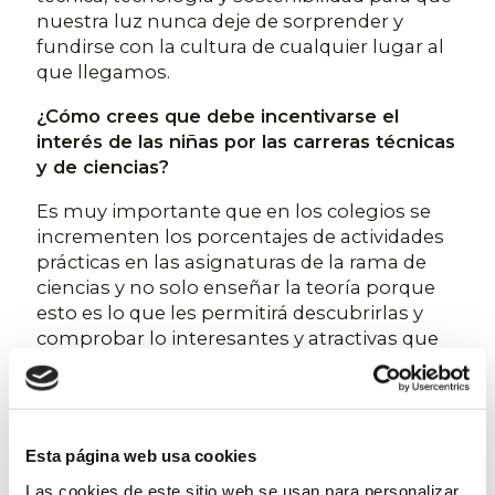
nuestra luz nunca deje de sorprender y
fundirse con la cultura de cualquier lugar al
que llegamos.
¿Cómo crees que debe incentivarse el
interés de las niñas por las carreras técnicas
y de ciencias?
Es muy importante que en los colegios se
incrementen los porcentajes de actividades
prácticas en las asignaturas de la rama de
ciencias y no solo enseñar la teoría porque
esto es lo que les permitirá descubrirlas y
comprobar lo interesantes y atractivas que
son.
¿Qué consejo darías a una niña que quiere
dedicarse a la Ingeniería?, ¿y al sector de la
Esta página web usa cookies
iluminación decorativa?
Las cookies de este sitio web se usan para personalizar