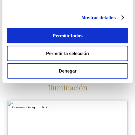
Compartir:
Mostrar detalles
Volver a noticias
Permitir todas
Noticias
Permitir la selección
Denegar
Sigue la actualidad de Ximenez
Iluminación
Ximenez Group
RSC